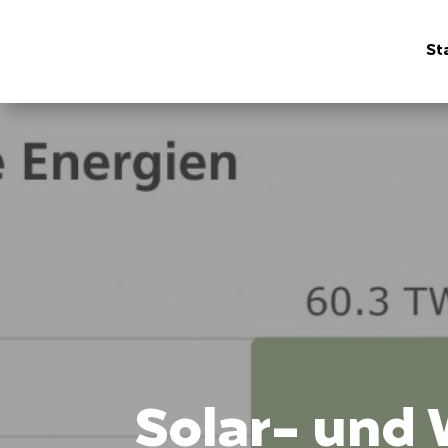
St
Solar- und 