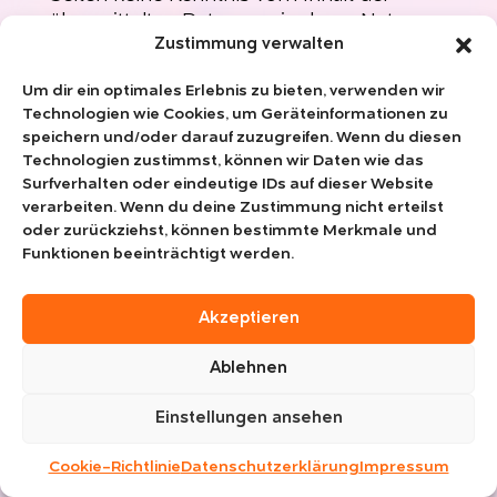
übermittelten Daten sowie deren Nutzung
durch Instagram erhalten.
Zustimmung verwalten
Soweit eine Einwilligung (Consent)
Um dir ein optimales Erlebnis zu bieten, verwenden wir
Technologien wie Cookies, um Geräteinformationen zu
eingeholt wurde, erfolgt der Einsatz des
speichern und/oder darauf zuzugreifen. Wenn du diesen
o. g. Dienstes auf Grundlage von Art. 6 Abs.
Technologien zustimmst, können wir Daten wie das
1 lit. a DSGVO und § 25 TTDSG. Die
Surfverhalten oder eindeutige IDs auf dieser Website
Einwilligung ist jederzeit widerrufbar.
verarbeiten. Wenn du deine Zustimmung nicht erteilst
Soweit keine Einwilligung eingeholt wurde,
oder zurückziehst, können bestimmte Merkmale und
erfolgt die Verwendung des Dienstes auf
Funktionen beeinträchtigt werden.
Grundlage unseres berechtigten Interesses
an einer möglichst umfassenden
Akzeptieren
Sichtbarkeit in den Sozialen Medien.
Soweit mit Hilfe des hier beschriebenen
Ablehnen
Tools personenbezogene Daten auf
unserer Website erfasst und an Facebook
Einstellungen ansehen
bzw. Instagram weitergeleitet werden, sind
Cookie-Richtlinie
wir und die Meta Platforms Ireland Limited,
Datenschutzerklärung
Impressum
4 Grand Canal Square, Grand Canal