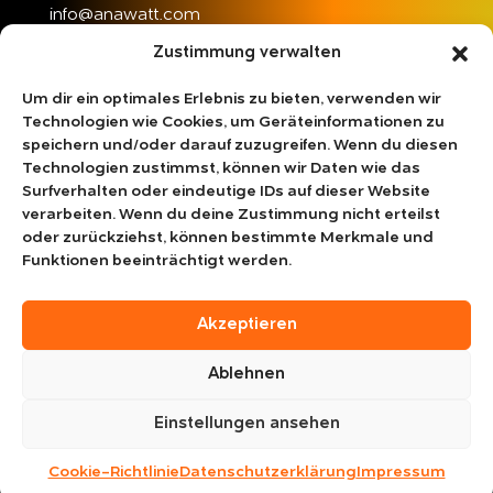
info@anawatt.com
Zustimmung verwalten
Öffnungszeiten
Mo – Fr：09:00 – 20:00
Um dir ein optimales Erlebnis zu bieten, verwenden wir
Sa – So：10:00 – 18:00
Technologien wie Cookies, um Geräteinformationen zu
speichern und/oder darauf zuzugreifen. Wenn du diesen
Technologien zustimmst, können wir Daten wie das
Surfverhalten oder eindeutige IDs auf dieser Website
Rechtliches
verarbeiten. Wenn du deine Zustimmung nicht erteilst
Impressum
oder zurückziehst, können bestimmte Merkmale und
Datenschutzerklärung
Funktionen beeinträchtigt werden.
Haftungsausschluss
Cookie-Richtlinie
Akzeptieren
AGB
Ablehnen
Einstellungen ansehen
Cookie-Richtlinie
Datenschutzerklärung
Impressum
Anawatt © 2026