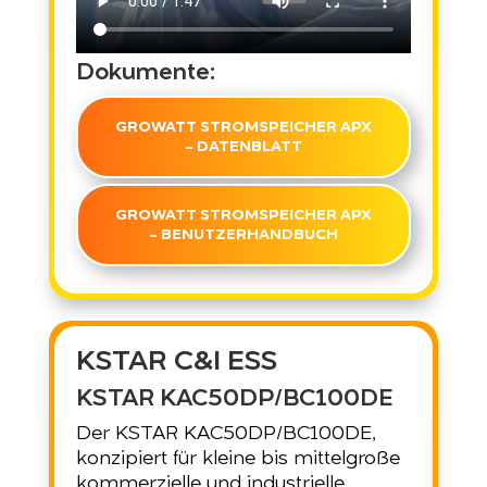
Dokumente:
GROWATT STROMSPEICHER APX
- DATENBLATT
GROWATT STROMSPEICHER APX
- BENUTZERHANDBUCH
KSTAR C&I ESS
KSTAR KAC50DP/BC100DE
Der KSTAR KAC50DP/BC100DE,
konzipiert für kleine bis mittelgroße
kommerzielle und industrielle