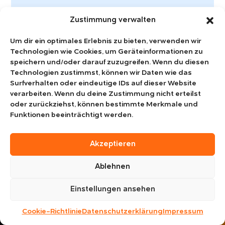
SOLARANLAGE INSTALLIEREN?
Zustimmung verwalten
Jetzt Angebot
Um dir ein optimales Erlebnis zu bieten, verwenden wir
konfigurieren!
Technologien wie Cookies, um Geräteinformationen zu
speichern und/oder darauf zuzugreifen. Wenn du diesen
Technologien zustimmst, können wir Daten wie das
Erhalten Sie ein Angebot für Ihre Immobilie – einfach
Surfverhalten oder eindeutige IDs auf dieser Website
und online!
verarbeiten. Wenn du deine Zustimmung nicht erteilst
oder zurückziehst, können bestimmte Merkmale und
Funktionen beeinträchtigt werden.
KONFIGURIEREN
Akzeptieren
Ablehnen
Einstellungen ansehen
Cookie-Richtlinie
Datenschutzerklärung
Impressum