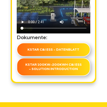
Dokumente:
KSTAR C&I ESS - DATENBLATT
KSTAR 100KW-200KWH C&I ESS
- SOLUTION INTRODUCTION