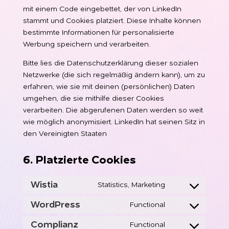
mit einem Code eingebettet, der von LinkedIn
stammt und Cookies platziert. Diese Inhalte können
bestimmte Informationen für personalisierte
Werbung speichern und verarbeiten.
Bitte lies die Datenschutzerklärung dieser sozialen
Netzwerke (die sich regelmäßig ändern kann), um zu
erfahren, wie sie mit deinen (persönlichen) Daten
umgehen, die sie mithilfe dieser Cookies
verarbeiten. Die abgerufenen Daten werden so weit
wie möglich anonymisiert. LinkedIn hat seinen Sitz in
den Vereinigten Staaten
6. Platzierte Cookies
Wistia
Statistics, Marketing
Consent
to
WordPress
Functional
Consent
service
to
Complianz
Functional
wistia