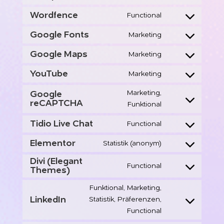
Consent
service
to
Wordfence
Functional
wordpress
Consent
service
to
Google Fonts
Marketing
complianz
Consent
service
to
Google Maps
Marketing
wordfence
Consent
service
to
YouTube
Marketing
google-
Consent
service
fonts
to
Marketing,
Google
google-
service
reCAPTCHA
Consent
Funktional
maps
youtube
to
Tidio Live Chat
Functional
service
Consent
google-
to
Elementor
Statistik (anonym)
Consent
recaptcha
service
to
Divi (Elegant
tidio-
Functional
Themes)
Consent
service
live-
to
elementor
chat
Funktional, Marketing,
service
LinkedIn
Statistik, Präferenzen,
Consent
divi-
Functional
to
(elegant-