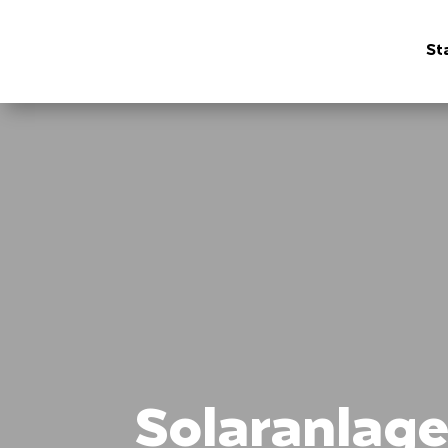
St
Solaranlagen