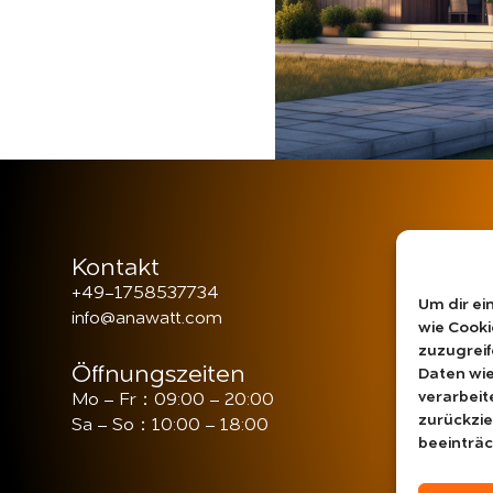
Kontakt
+49-1758537734
Um dir ei
info@anawatt.com
wie Cooki
zuzugreif
Öffnungszeiten
Daten wie
verarbeit
Mo – Fr：09:00 – 20:00
zurückzi
Sa – So：10:00 – 18:00
beeinträc