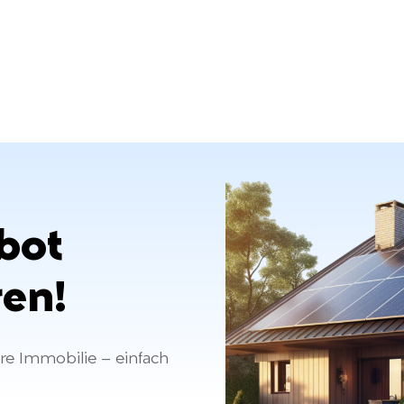
bot
ren!
hre Immobilie – einfach