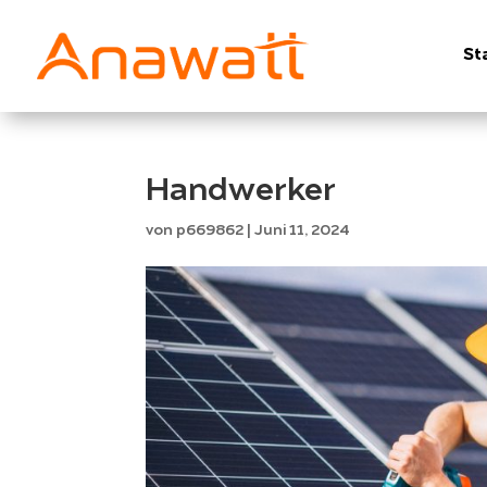
St
Handwerker
von
p669862
|
Juni 11, 2024